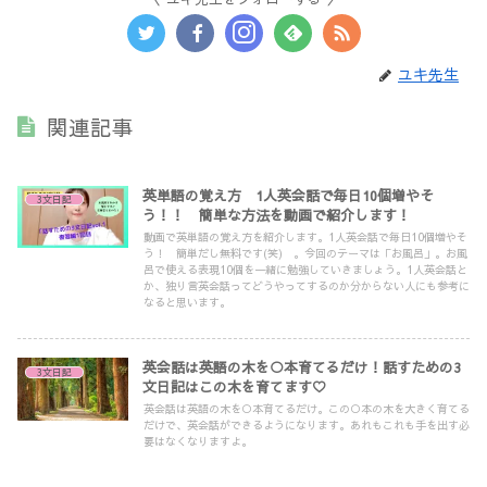
ユキ先生
関連記事
英単語の覚え方 1人英会話で毎日10個増やそ
3文日記
う！！ 簡単な方法を動画で紹介します！
動画で英単語の覚え方を紹介します。1人英会話で毎日10個増やそ
う！ 簡単だし無料です(笑) 。今回のテーマは「お風呂」。お風
呂で使える表現10個を一緒に勉強していきましょう。1人英会話と
か、独り言英会話ってどうやってするのか分からない人にも参考に
なると思います。
英会話は英語の木を○本育てるだけ！話すための3
3文日記
文日記はこの木を育てます♡
英会話は英語の木を○本育てるだけ。この○本の木を大きく育てる
だけで、英会話ができるようになります。あれもこれも手を出す必
要はなくなりますよ。