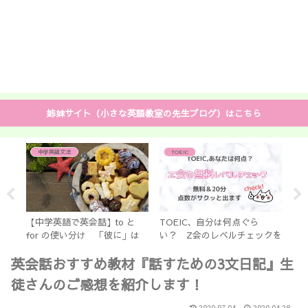
姉妹サイト（小さな英語教室の先生ブログ）はこちら
英語発音
英語発音
ら
英語発音テストに向けての練
【英語発音独学】EPTテスト
ックを
習で発音はマスターできる
を受けてみた【失敗談あり】
b
間で点
無駄なく速攻習得！
英会話おすすめ教材『話すための3文日記』生
徒さんのご感想を紹介します！
2020.07.04
2020.04.28