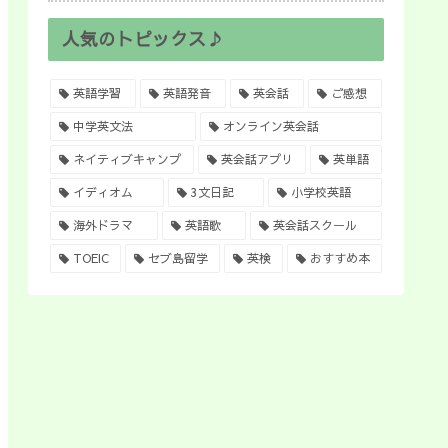
人気のトピックス♪
英語学習
英語発音
英会話
ご感想
中学英文法
オンライン英会話
ネイティブキャンプ
英会話アプリ
英単語
イディオム
3文日記
小学校英語
海外ドラマ
英語歌
英会話スクール
TOEIC
セブ島留学
英検
おすすめ本