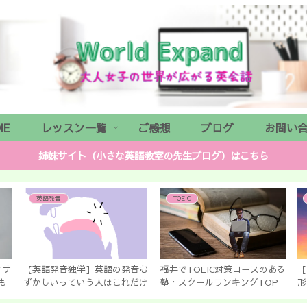
ME
レッスン一覧
ご感想
ブログ
お問い
姉妹サイト（小さな英語教室の先生ブログ）はこちら
英語発音
TOEIC
ィサ
【英語発音独学】英語の発音む
福井でTOEIC対策コースのある
【
も
ずかしいっていう人はこれだけ
塾・スクールランキングTOP
形
やってみて！1つだけです♡
６
か