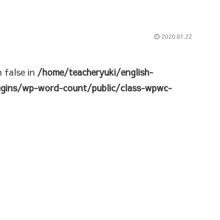
2020.01.22
n false in
/home/teacheryuki/english-
ugins/wp-word-count/public/class-wpwc-