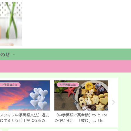
合わせ
中学英語文法
中学英語文法
英検勉強
スッキリ中学英語文法】過去
【中学英語で英会話】to と for
【2020
にするとなぜ丁寧になるの
の使い分け 「彼に」は「to
試の英検
？ 中学生で教えない英文法
him」？ 「for him」？
徒・親必