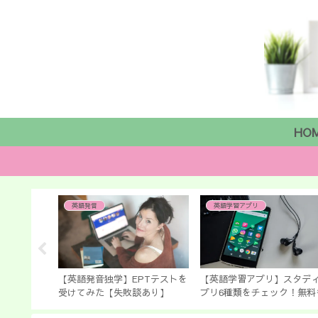
HO
英語発音
英語学習アプリ
「きりはら
にもおすす
かもコロナ
の文法講座
【英語発音独学】EPTテストを
【英語学習アプリ】スタデ
受けてみた【失敗談あり】
プリ6種類をチェック！無料
あるよ！