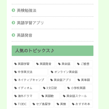
英検勉強法
英語学習アプリ
英語発音
人気のトピックス♪
英語学習
英語発音
英会話
ご感想
中学英文法
オンライン英会話
ネイティブキャンプ
英会話アプリ
英単語
イディオム
3文日記
小学校英語
海外ドラマ
英語歌
英会話スクール
TOEIC
セブ島留学
英検
おすすめ本