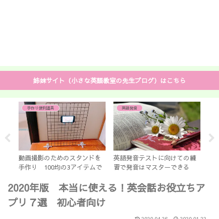
姉妹サイト（小さな英語教室の先生ブログ）はこちら
手作り便利道具
英語発音
中学
と 
ッ
と
動画撮影のためのスタンドを
英語発音テストに向けての練
は
手作り 100均の3アイテムで
習で発音はマスターできる
」？
すぐできる 「あさイチ」で
無駄なく速攻習得！
2020年版 本当に使える！英会話お役立ちア
放送
プリ７選 初心者向け
2020.04.26
2020.01.22