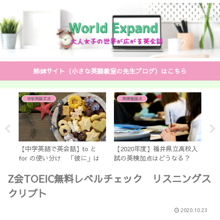
姉妹サイト（小さな英語教室の先生ブログ）はこちら
中学英語文法
英検勉強法
過
る
英
【中学英語で英会話】to と
【2020年度】福井県立高校入
英
for の使い分け 「彼に」は
試の英検加点はどうなる？
る
「to him」？ 「for him」？
【生徒・親必見】
順
Z会TOEIC無料レベルチェック リスニングス
よ
クリプト
2020.10.23