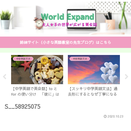
姉妹サイト（小さな英語教室の先生ブログ）はこちら
中学英語文法
中学英語文法
練
る
【中学英語で英会話】to と
【スッキリ中学英語文法】過
【歌
for の使い分け 「彼に」は
去形にするとなぜ丁寧になる
bro
「to him」？ 「for him」？
のか？ 中学生で教えない英
詞
S__58925075
文法
2020.10.23