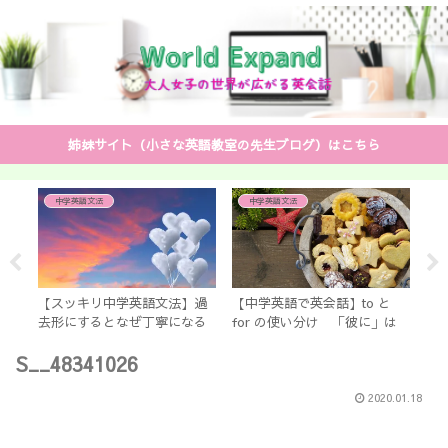
姉妹サイト（小さな英語教室の先生ブログ）はこちら
中学英語文法
中学英語文法
スト
】
【スッキリ中学英語文法】過
【中学英語で英会話】to と
【
去形にするとなぜ丁寧になる
for の使い分け 「彼に」は
む
のか？ 中学生で教えない英
「to him」？ 「for him」？
だ
S__48341026
文法
♡
2020.01.18