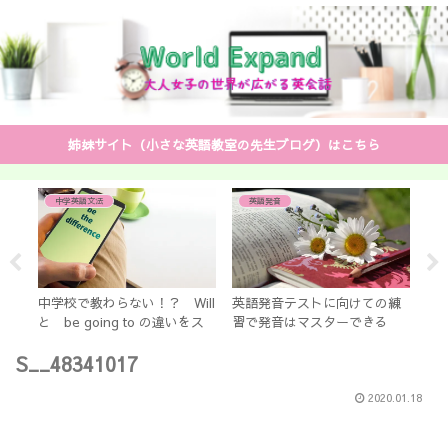
姉妹サイト（小さな英語教室の先生ブログ）はこちら
中学英語文法
英語発音
のあ
中学校で教わらない！？ Will
英語発音テストに向けての練
【
と be going to の違いをス
習で発音はマスターできる
む
ッキリ解説
無駄なく速攻習得！
だ
S__48341017
♡
2020.01.18