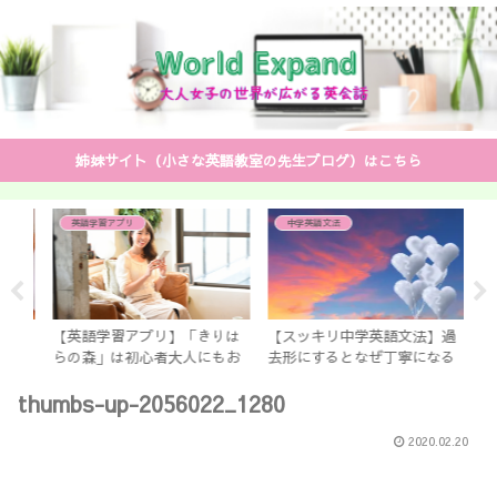
姉妹サイト（小さな英語教室の先生ブログ）はこちら
英語学習アプリ
中学英語文法
を
【英語学習アプリ】「きりは
【スッキリ中学英語文法】過
【
ムで
らの森」は初心者大人にもお
去形にするとなぜ丁寧になる
サ
で
すすめ ずっと無料！しかも
のか？ 中学生で教えない英
も
thumbs-up-2056022_1280
コロナ休校の間は○○先生の
文法
文法講座も見放題
2020.02.20