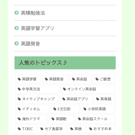
英検勉強法
英語学習アプリ
英語発音
人気のトピックス♪
英語学習
英語発音
英会話
ご感想
中学英文法
オンライン英会話
ネイティブキャンプ
英会話アプリ
英単語
イディオム
3文日記
小学校英語
海外ドラマ
英語歌
英会話スクール
TOEIC
セブ島留学
英検
おすすめ本