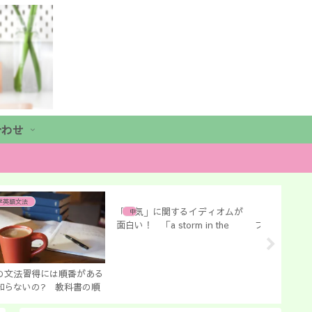
合わせ
英語学習アプリ
TOEIC、自分は何点ぐらい？
【英語学
TOEIC
英語学習
Z会のレベルチェックを紹介し
の森」は
ます。無料&短時間で点数がサ
め ずっ
クッと出ます
休校の間
も見放題
英語学習アプリ】スタディサ
リ6種類をチェック！無料も
るよ！