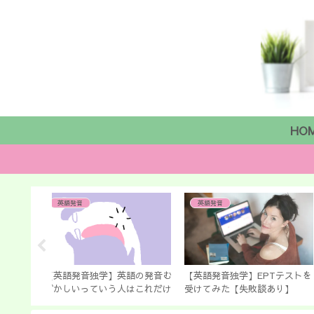
HO
手作り便利道具
中学英語文法
PTテストを
動画撮影のためのスタンドを手
【中学英語で英会話】to と f
あり】
作り 100均の3アイテムです
の使い分け 「彼に」は「t
ぐできる 「あさイチ」で放送
him」？ 「for him」？