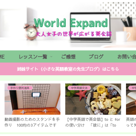
ME
レッスン一覧
ご感想
ブログ
お問い
姉妹サイト（小さな英語教室の先生ブログ）はこちら
中学英語文法
中学英語文法
or
英語の文法習得には順番がある
「天気」に関するイディオムが
【
o
って知らないの? 教科書の順
面白い！ 「a storm in the
プ
番で身につくわけじゃないよ～
teacup」ってどういう意味？
あ