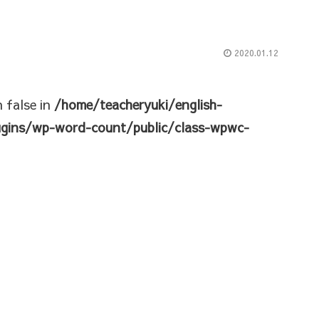
2020.01.12
n false in
/home/teacheryuki/english-
ugins/wp-word-count/public/class-wpwc-