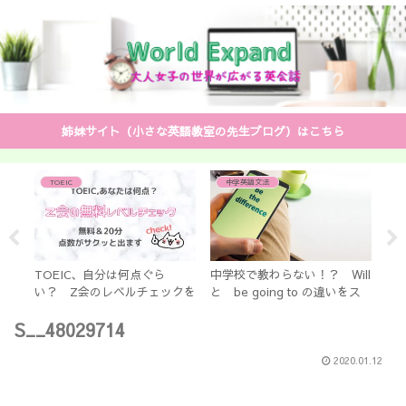
姉妹サイト（小さな英語教室の先生ブログ）はこちら
TOEIC
中学英語文法
と
は
」？
TOEIC、自分は何点ぐら
中学校で教わらない！？ Will
動
い？ Z会のレベルチェックを
と be going to の違いをス
手
紹介します。無料&短時間で点
ッキリ解説
す
S__48029714
数がサクッと出ます
放
2020.01.12