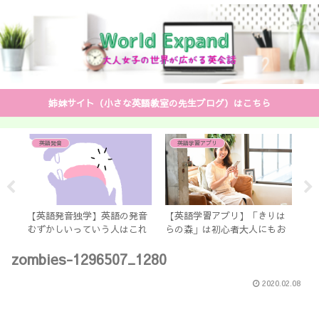
姉妹サイト（小さな英語教室の先生ブログ）はこちら
英語発音
英語学習アプリ
校入
【英語発音独学】英語の発音
【英語学習アプリ】「きりは
中学
むずかしいっていう人はこれ
らの森」は初心者大人にもお
と 
だけやってみて！1つだけです
すすめ ずっと無料！しかも
ッ
zombies-1296507_1280
♡
コロナ休校の間は○○先生の
文法講座も見放題
2020.02.08