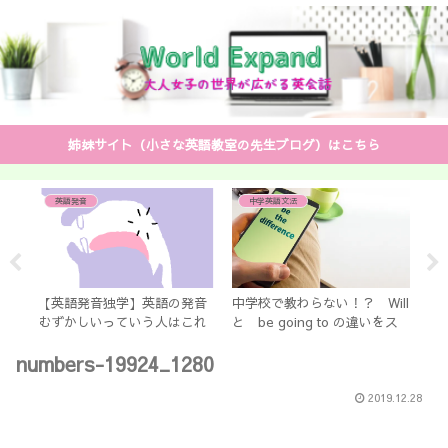
姉妹サイト（小さな英語教室の先生ブログ）はこちら
英語発音
中学英語文法
は
お
も
の
【英語発音独学】英語の発音
中学校で教わらない！？ Will
福
むずかしいっていう人はこれ
と be going to の違いをス
る
だけやってみて！1つだけです
ッキリ解説
TO
numbers-19924_1280
♡
2019.12.28