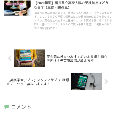
【2020年度】福井県立高校入試の英検加点はどう
英検勉強法
なる？【生徒・親必見】
福井県の県立高校入試では、英検の加点が始まり、今年で２年目で
す。さて、２０２０年度の受験生はこの英検加点はどうなるのでし
ょうか。英検加点が始まった経緯やこれから英検を受けるべきかを
詳しく書いています。２０２０年度（令和２年度）の受験生やおう
ちの方は必読です！！
英会話に役立つおすすめの本８選！初心
者向け！元英語教師が教えます
【英語学習アプリ】スタディサプリ6種類
をチェック！無料もあるよ！
コメント