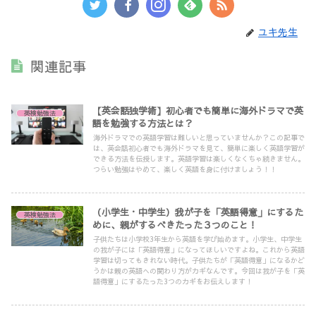
ユキ先生
関連記事
【英会話独学術】初心者でも簡単に海外ドラマで英
英検勉強法
語を勉強する方法とは？
海外ドラマでの英語学習は難しいと思っていませんか？この記事で
は、英会話初心者でも海外ドラマを見て、簡単に楽しく英語学習が
できる方法を伝授します。英語学習は楽しくなくちゃ続きません。
つらい勉強はやめて、楽しく英語を身に付けましょう！！
（小学生・中学生）我が子を「英語得意」にするた
英検勉強法
めに、親がするべきたった３つのこと！
子供たちは小学校3年生から英語を学び始めます。小学生、中学生
の我が子には「英語得意」になってほしいですよね。これから英語
学習は切ってもきれない時代。子供たちが「英語得意」になるかど
うかは親の英語への関わり方がカギなんです。今回は我が子を「英
語得意」にするたった3つのカギをお伝えします！