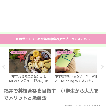
姉妹サイト（小さな英語教室の先生ブログ）はこちら
中学英語文法
中学英語文法
英
る
順
よ
のあ
【中学英語で英会話】to と
中学校で教わらない！？ Will
for の使い分け 「彼に」は
と be going to の違いをス
「to him」？ 「for him」？
ッキリ解説
福井で英検合格を目指す 小学生から大人ま
でメリットと勉強法
2020.03.03
2020.01.17