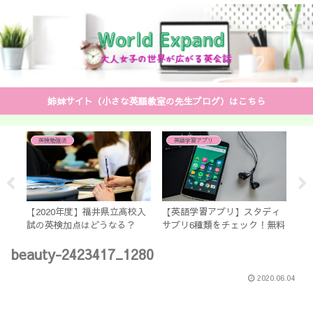
姉妹サイト（小さな英語教室の先生ブログ）はこちら
英検勉強法
英語学習アプリ
音
れ
です
【2020年度】福井県立高校入
【英語学習アプリ】スタディ
中学
試の英検加点はどうなる？
サプリ6種類をチェック！無料
と 
【生徒・親必見】
もあるよ！
ッ
beauty-2423417_1280
2020.06.04