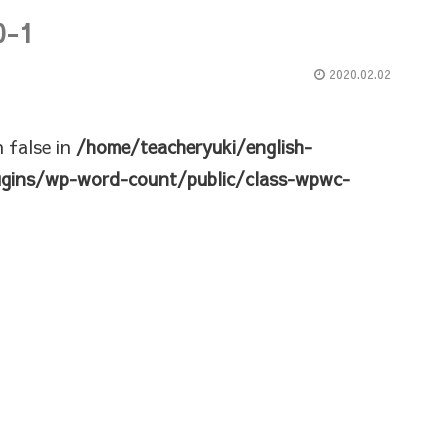
0-1
2020.02.02
n false in
/home/teacheryuki/english-
ugins/wp-word-count/public/class-wpwc-