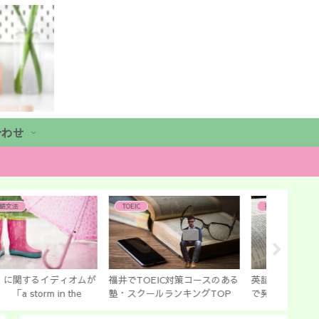
合わせ
TOEIC
英語発音
英語発音
井でTOEIC対策コースのある
英語発音テストに向けての練習
【英語発
・スクールランキングTOP
で発音はマスターできる 無駄
ずかしい
なく速攻習得！
やってみ