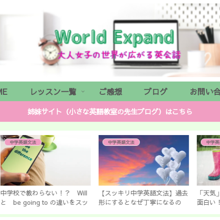
ME
レッスン一覧
ご感想
ブログ
お問い
姉妹サイト（小さな英語教室の先生ブログ）はこちら
中学英語文法
中学英語文法
ll
【スッキリ中学英語文法】過去
「天気」に関するイディオムが
福
スッ
形にするとなぜ丁寧になるの
面白い！ 「a storm in the
塾
か？ 中学生で教えない英文法
teacup」ってどういう意味？
６