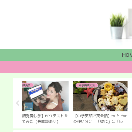
HO
中学英語文法
中学英語文法
PTテストを
【中学英語で英会話】to と for
中学校で教わらない！？ Wi
あり】
の使い分け 「彼に」は「to
と be going to の違いを
him」？ 「for him」？
キリ解説