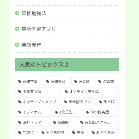
英検勉強法
英語学習アプリ
英語発音
人気のトピックス♪
英語学習
英語発音
英会話
ご感想
中学英文法
オンライン英会話
ネイティブキャンプ
英会話アプリ
英単語
イディオム
3文日記
小学校英語
海外ドラマ
英語歌
英会話スクール
TOEIC
セブ島留学
英検
おすすめ本