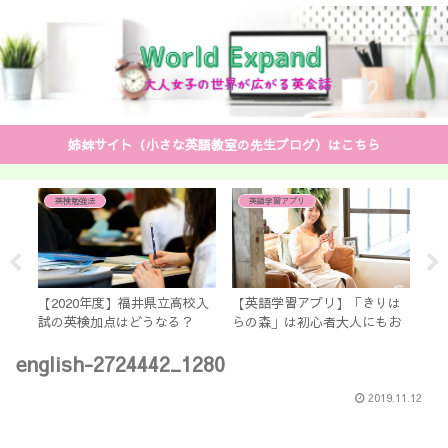
姉妹サイト（小さな英語教室の先生ブログ）はこちら
英検勉強法
英語学習アプリ
ィ
無料
【2020年度】福井県立高校入
【英語学習アプリ】「きりは
【
試の英検加点はどうなる？
らの森」は初心者大人にもお
fo
【生徒・親必見】
すすめ ずっと無料！しかも
「t
english-2724442_1280
コロナ休校の間は○○先生の
文法講座も見放題
2019.11.12