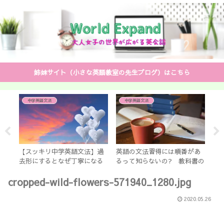
姉妹サイト（小さな英語教室の先生ブログ）はこちら
中学英語文法
中学英語文法
英語学習ア
【スッキリ中学英語文法】過
英語の文法習得には順番があ
【英語学
去形にするとなぜ丁寧になる
るって知らないの? 教科書の
サプリ6
のか？ 中学生で教えない英
順番で身につくわけじゃない
もあるよ
cropped-wild-flowers-571940_1280.jpg
文法
よ～
2020.05.26