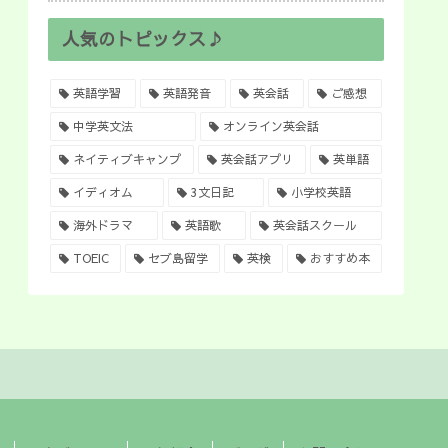
人気のトピックス♪
英語学習
英語発音
英会話
ご感想
中学英文法
オンライン英会話
ネイティブキャンプ
英会話アプリ
英単語
イディオム
3文日記
小学校英語
海外ドラマ
英語歌
英会話スクール
TOEIC
セブ島留学
英検
おすすめ本