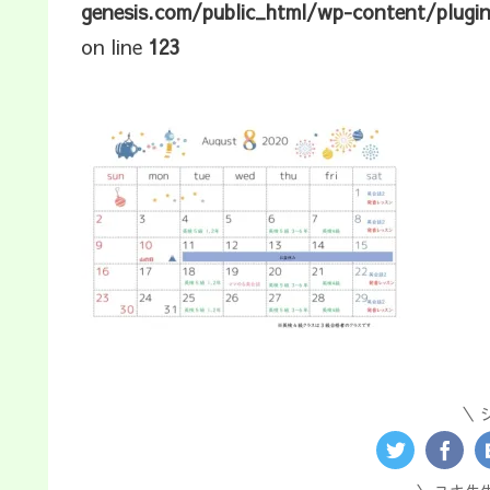
genesis.com/public_html/wp-content/plugi
on line
123