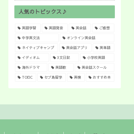
人気のトピックス♪
英語学習
英語発音
英会話
ご感想
中学英文法
オンライン英会話
ネイティブキャンプ
英会話アプリ
英単語
イディオム
3文日記
小学校英語
海外ドラマ
英語歌
英会話スクール
TOEIC
セブ島留学
英検
おすすめ本