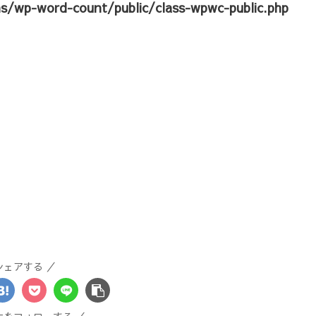
ns/wp-word-count/public/class-wpwc-public.php
シェアする