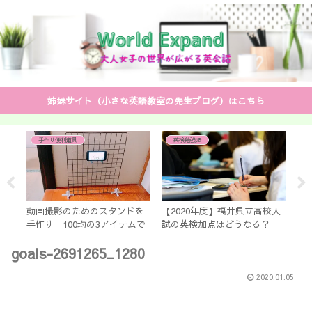
姉妹サイト（小さな英語教室の先生ブログ）はこちら
手作り便利道具
英検勉強法
音
れ
です
動画撮影のためのスタンドを
【2020年度】福井県立高校入
「
手作り 100均の3アイテムで
試の英検加点はどうなる？
が面
すぐできる 「あさイチ」で
【生徒・親必見】
te
goals-2691265_1280
放送
2020.01.05