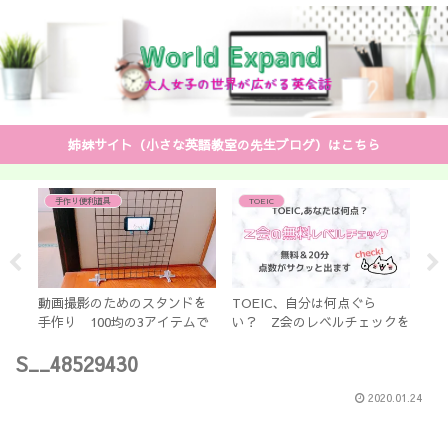
姉妹サイト（小さな英語教室の先生ブログ）はこちら
手作り便利道具
TOEIC
あ
書の
い
動画撮影のためのスタンドを
TOEIC、自分は何点ぐら
中学
手作り 100均の3アイテムで
い？ Z会のレベルチェックを
と 
すぐできる 「あさイチ」で
紹介します。無料&短時間で点
ッ
S__48529430
放送
数がサクッと出ます
2020.01.24