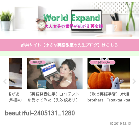
姉妹サイト（小さな英語教室の先生ブログ）はこちら
うた歌詞English
中学英語文法
EPTテスト
【歌で英語学習】3代目J Soul
中学校で教わらない！？ Wi
失敗談あり】
brothers “Rat-tat -tat”の歌
と be going to の違いを
詞【楽しく学ぼう】
ッキリ解説
beautiful-2405131_1280
2019.12.13